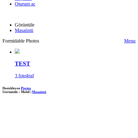
Oturum aç
Görüntüle
Masaüstü
Formidable Photos
Menu
TEST
3 fotoğraf
Destekleyen
Piwigo
Görüntüle :
Mobil
|
Masaüstü