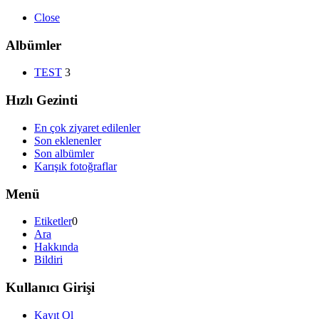
Close
Albümler
TEST
3
Hızlı Gezinti
En çok ziyaret edilenler
Son eklenenler
Son albümler
Karışık fotoğraflar
Menü
Etiketler
0
Ara
Hakkında
Bildiri
Kullanıcı Girişi
Kayıt Ol